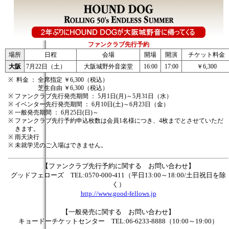
ファンクラブ先行予約
場所
日程
会場
開場
開演
チケット料金
大阪
7月22日（土）
大阪城野外音楽堂
16:00
17:00
￥6,300
※
料金 ：
全席指定 ￥6,300（税込）
芝生自由 ￥6,300（税込）
※
ファンクラブ先行発売期間 ： 5月1日(月)～5月31日（水）
※
イベンター先行発売期間 ： 6月10日(土)～6月23日（金）
※
一般発売期間 ： 6月25日(日)～
※
ファンクラブ先行予約申込枚数は会員1名様につき、4枚までとさせていただ
きます。
※
雨天決行
※
未就学児のご入場はできません。
【ファンクラブ先行予約に関する お問い合わせ】
グッドフェローズ TEL:0570-000-411（平日13:00～18:00/土日祝日を除
く）
http://www.good-fellows.jp
【一般発売に関する お問い合わせ】
キョードーチケットセンター TEL:06-6233-8888（10:00～19:00）