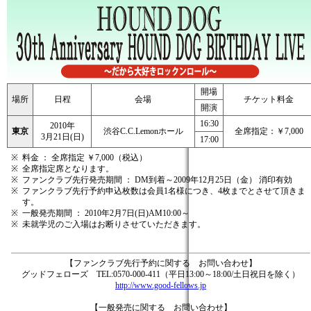
開場
場所
日程
会場
チケット料金
開演
16:30
2010年
東京
渋谷C.C.Lemonホール
全席指定：￥7,000
3月21日(日)
17:00
※
料金 ： 全席指定 ￥7,000（税込）
※
全席指定席となります。
※
ファンクラブ先行発売期間 ： DM到着～2009年12月25日（金） 消印有効
※
ファンクラブ先行予約申込枚数は会員1名様につき、4枚までとさせて頂きま
す。
※
一般発売期間 ： 2010年2月7日(日)AM10:00～
※
未就学児のご入場はお断りさせていただきます。
【ファンクラブ先行予約に関する お問い合わせ】
グッドフェローズ TEL:0570-000-411（平日13:00～18:00/土日祝日を除く）
http://www.good-fellows.jp
【一般発売に関する お問い合わせ】