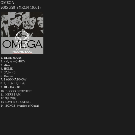
OMEGA
2005 6/29（YRCN-10051）
1. BLUE JEANS
2. ハリケーンBOY
3. alive
4. HOME
5. アカペラ
6. Realize
7. I WANNA KNOW
8. り・ふ・じ・ん
9. HI・KA・RI
10. BLOOD BROTHERS
11. HERE I AM
12. 9月の風
13. SAYONARA SONG
14. SONGS（version of Coda）